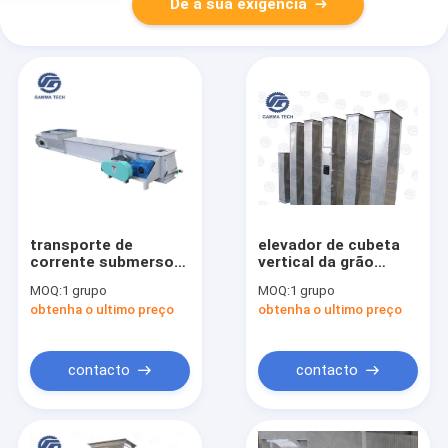
Dê a sua exigência
transporte de
elevador de cubeta
corrente submerso
vertical da grão
inferior liso do
TDTG40 de 20M para
MOQ:
1 grupo
MOQ:
1 grupo
raspador do moinho
a produção 3KW da
obtenha o ultimo preço
obtenha o ultimo preço
de alimentação do
alimentação
elevador de cubeta
da grão de 30tph
2mm
contacto
contacto