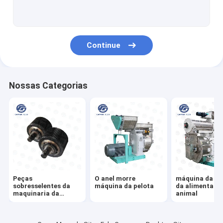
Alimente o equipamento de ensaque
Máquina automática de Palletizer
Continue
moinho de martelo da alimentação
máquina do moinho de alimentação
Nossas Categorias
Máquina da extrusora da alimentação
O milho lasca-se linha de produção
Linha de Produção de Ração para Peixes
Alimentação Bulkers
Peças
O anel morre
máquina da pe
sobresselentes da
máquina da pelota
da alimentaçã
maquinaria da
animal
alimentação