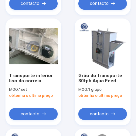
contacto
contacto
Transporte inferior
Grão do transporte
liso da correia
30tph Aqua Feed
transportadora do
Bucket Elevator For
MOQ:
1set
MOQ:
1 grupo
milho do elevador de
da cubeta do
obtenha o ultimo preço
obtenha o ultimo preço
cubeta 35tph da grão
elevador de grão dos
de TGSS 25
SS
contacto
contacto