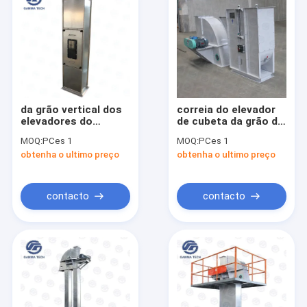
da grão vertical dos
correia do elevador
elevadores do
de cubeta da grão do
transporte de
aço carbono 30tph e
MOQ:
PCes 1
MOQ:
PCes 1
materiais de 0.75kw
elevador de cubeta
obtenha o ultimo preço
obtenha o ultimo preço
15tph elevador de
verticais
cubeta de aço
inoxidável
contacto
contacto
Casa
produtos
Quem Somos