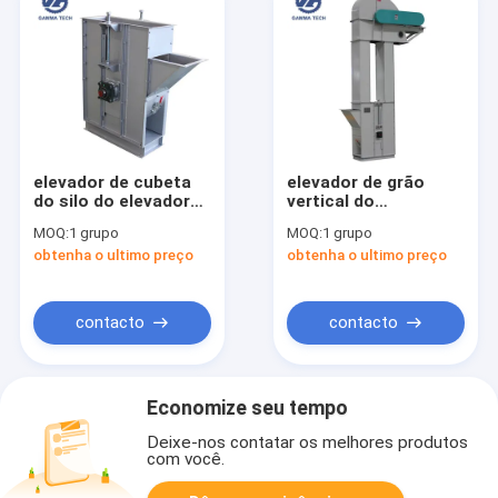
elevador de cubeta
elevador de grão
do silo do elevador
vertical do
de cubeta TDTG da
transporte da cubeta
MOQ:
1 grupo
MOQ:
1 grupo
grão de 40m3/H
do aço carbono
obtenha o ultimo preço
obtenha o ultimo preço
Galvernized
30tph para o pó
contacto
contacto
Economize seu tempo
Deixe-nos contatar os melhores produtos
com você.