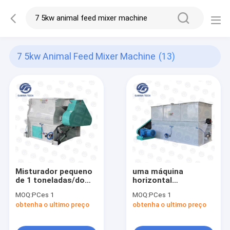
7 5kw Animal Feed Mixer Machine
(13)
Misturador pequeno
uma máquina
de 1 toneladas/do
horizontal
grupo 18.5kw
1000kg/Batch do
MOQ:
PCes 1
MOQ:
PCes 1
alimentação animal
misturador da
obtenha o ultimo preço
obtenha o ultimo preço
do misturador da
alimentação animal
máquina do eixo
da fita do eixo 7.5kw
dobro do gado da