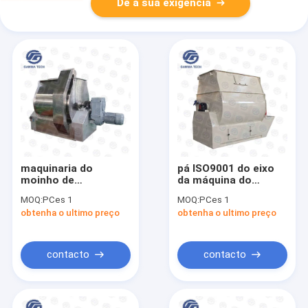
Dê a sua exigência
maquinaria do
pá ISO9001 do eixo
moinho de
da máquina do
alimentação da
misturador da
MOQ:
PCes 1
MOQ:
PCes 1
máquina do
alimentação animal
obtenha o ultimo preço
obtenha o ultimo preço
misturador da
de 250kg/Batch SDHJ
alimentação animal
única
do eixo do dobro
100KG/Batch
contacto
contacto