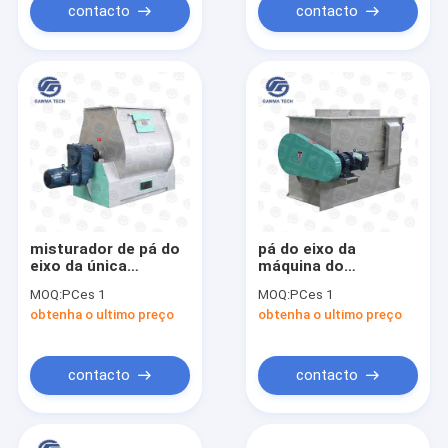
alimentação
contacto
contacto
misturador de pá do
pá do eixo da
eixo da única
máquina do
máquina do
misturador da
MOQ:
PCes 1
MOQ:
PCes 1
misturador da
alimentação animal
obtenha o ultimo preço
obtenha o ultimo preço
alimentação animal
da fita de 200L 1000L
do misturador do
única
eixo 7.5kw único
contacto
contacto