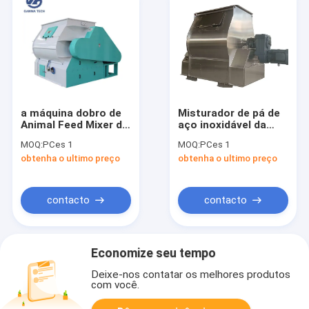
a máquina dobro de
Misturador de pá de
Animal Feed Mixer do
aço inoxidável da
moedor do eixo do
máquina do
MOQ:
PCes 1
MOQ:
PCes 1
grupo 1ton/para o
misturador da
obtenha o ultimo preço
obtenha o ultimo preço
gado alimenta 2 Cbm
alimentação animal
do misturador do
eixo SS304 um
contacto
contacto
Economize seu tempo
Deixe-nos contatar os melhores produtos
com você.