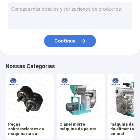
Alimente o equipamento de ensaque
Máquina automática de Palletizer
moinho de martelo da alimentação
Continue
máquina do moinho de alimentação
Máquina da extrusora da alimentação
Nossas Categorias
O milho lasca-se linha de produção
Linha de Produção de Ração para Peixes
Alimentação Bulkers
Peças
O anel morre
máquina da pe
sobresselentes da
máquina da pelota
da alimentaçã
maquinaria da
animal
alimentação