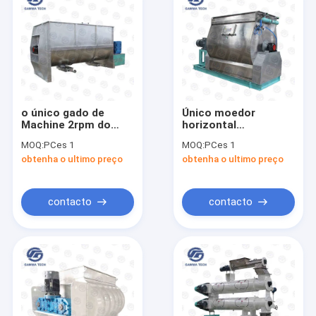
o único gado de
Único moedor
Machine 2rpm do
horizontal
moedor da
uniformemente de
MOQ:
PCes 1
MOQ:
PCes 1
alimentação animal
mistura Machine da
obtenha o ultimo preço
obtenha o ultimo preço
do eixo 7.5kw
alimentação animal
alimenta a mistura
do misturador do
eixo
contacto
contacto
Casa
produtos
Quem Somos