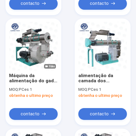
contacto
contacto
Máquina da
alimentação da
alimentação do gado
camada dos
da pelota do porco
rebanhos animais
MOQ:
PCes 1
MOQ:
PCes 1
de Ring Die Pellet
4mm de 20t/H Ring
obtenha o ultimo preço
obtenha o ultimo preço
Machine Chicken da
Die Pellet Machine
imprensa da
SZLH que faz a
alimentação 25T/H
máquina
contacto
contacto