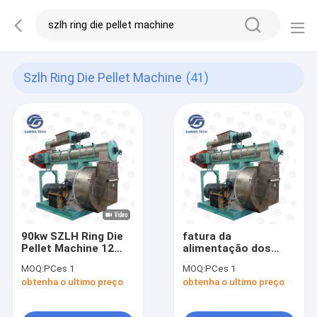
Szlh Ring Die Pellet Machine
(41)
90kw SZLH Ring Die
fatura da
Pellet Machine 12
alimentação dos
toneladas por peixes
peixes de 12tph 2mm
MOQ:
PCes 1
MOQ:
PCes 1
da hora alimentam a
3mm Ring Die Pellet
obtenha o ultimo preço
obtenha o ultimo preço
granulação
Machine Floating