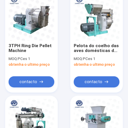
3TPH Ring Die Pellet
Pelota do coelho das
Machine
aves domésticas de
3TPH 15TPH Ring Die
MOQ:
PCes 1
MOQ:
PCes 1
Pellet Machine
obtenha o ultimo preço
obtenha o ultimo preço
SZLH420 que faz a
máquina
contacto
contacto
Casa
produtos
Quem Somos