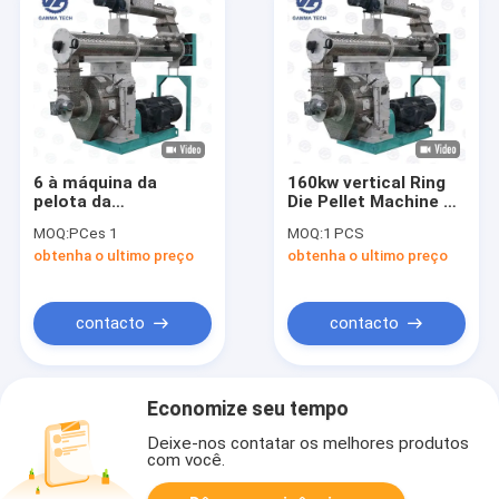
6 à máquina da
160kw vertical Ring
pelota da
Die Pellet Machine 6-
alimentação dos
20tph
MOQ:
PCes 1
MOQ:
1 PCS
rebanhos animais de
obtenha o ultimo preço
obtenha o ultimo preço
20TPH Ring Die Pellet
Machine 160kw
contacto
contacto
Economize seu tempo
Deixe-nos contatar os melhores produtos
com você.