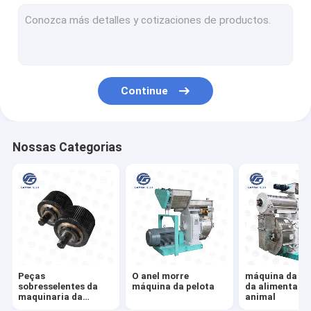
Alimente o equipamento de ensaque
Máquina automática de Palletizer
moinho de martelo da alimentação
Continue
máquina do moinho de alimentação
Máquina da extrusora da alimentação
Nossas Categorias
O milho lasca-se linha de produção
Linha de Produção de Ração para Peixes
Alimentação Bulkers
Peças
O anel morre
máquina da pe
sobresselentes da
máquina da pelota
da alimentaçã
maquinaria da
animal
alimentação