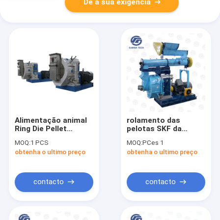
Dê a sua exigência
Alimentação animal
rolamento das
Ring Die Pellet
pelotas SKF da
Machine, moinho 1-
alimentação de Ring
MOQ:
1 PCS
MOQ:
PCes 1
1.8tph da pelota da
Die Pellet Machine
obtenha o ultimo preço
obtenha o ultimo preço
biomassa
Animal da precisão
15tph alta
contacto
contacto