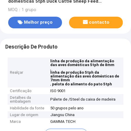
domésticas 5tph Duck Cattle Sheep Feed
Production
MOQ：1 grupo
Melhor preço
contacto
Descrição De Produto
linha de produção da alimentação
das aves domésticas 5tph de 8mm
,
Realçar
linha de produção 5tph da
alimentação das aves domésticas de
7mm 8mm
,
pelota do alimento do pato 5tph
Certificação
ISO 9001
Detalhes da
Pálete de /Steel da caixa de madeira
embalagem
Habilidade da fonte
50 grupos pelo ano
Lugar de origem
Jiangsu China
Marca
GAMMA TECH